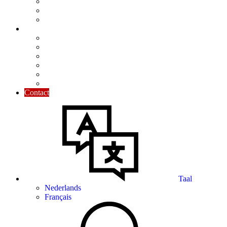
Nieuwsbrief
Praktisch toegelicht
Maandelijkse focus
Tools & Tips
Kalender
Modellen
Rekentools
Nuttige cijfers
De Ondernemersgids
Nuttige links
Contact
Taal
Nederlands
Français