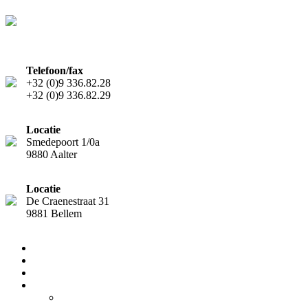
Telefoon/fax
+32 (0)9 336.82.28
+32 (0)9 336.82.29
Locatie
Smedepoort 1/0a
9880 Aalter
Locatie
De Craenestraat 31
9881 Bellem
Home
Diensten
Team
Nieuws
Nieuwsflash