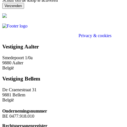
Schuif om de knop te activeren
Verzenden
Divo (e)Accountant - Belastingconsulent |
Privacy & cookies
Privacy
Vestiging Aalter
Smedepoort 1/0a
9880 Aalter
België
Vestiging Bellem
De Craenestraat 31
9881 Bellem
België
Ondernemingsnummer
BE 0477.918.010
Rechtspersonenregister