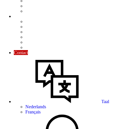
Nieuwsbrief
Praktisch toegelicht
Maandelijkse focus
Tools & Tips
Kalender
Modellen
Rekentools
Nuttige cijfers
De Ondernemersgids
Nuttige links
Contact
Taal
Nederlands
Français