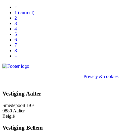
«
1
(current)
2
3
4
5
6
7
8
»
Divo (e)Accountant - Belastingconsulent |
Privacy & cookies
Privacy & cookies
Vestiging Aalter
Smedepoort 1/0a
9880 Aalter
België
Vestiging Bellem