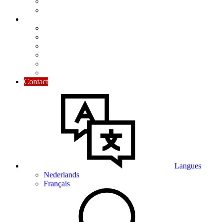
Commentaire pratique
Dossier du mois
Informations & Utiles
Calendrier
Modèles de lettres & contrats
Outils de calcul
Chiffres
Le guide de l'entrepreneur
Liens utiles
Contact
Langues
Nederlands
Français