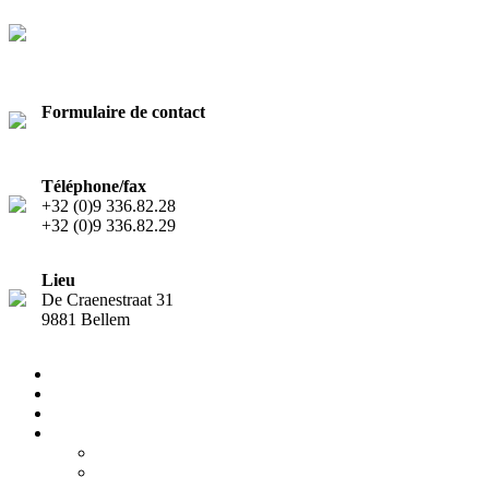
Formulaire de contact
Contact
Téléphone/fax
+32 (0)9 336.82.28
+32 (0)9 336.82.29
Lieu
De Craenestraat 31
9881 Bellem
Accueil
Services
Notre équipe
Actualités
A la une
Lettre d'information