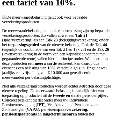
een tarief van 10%.
De meerwaardebelasting kan ook van toepassing zijn op bepaalde
verzekeringsproducten. Zo vallen zowel een
Tak 21
(spaarverzekering) als een
Tak 23
(beleggingsverzekering) onder
het
toepassingsgebied
van de nieuwe belasting. Ook de
Tak 44
(eigenlijk de combinatie van een Tak 21 en Tak 23) en de
Tak 26
(levensverzekering in de vorm van een kapitalisatiecontract met
gegarandeerde rente) vallen hier in principe onder. Wanneer u op
deze producten een
meerwaarde
realiseert, kan daarop dus
eveneens een belasting van
10%
verschuldigd zijn. Er geldt wel
jaarlijks een vrijstelling van € 10.000 aan gerealiseerde
meerwaarden per belastingplichtige.
Niet alle verzekeringsproducten worden echter getroffen door deze
nieuwe regeling. De meerwaardebelasting is namelijk
niet
van
toepassing op producten uit de
tweede en derde pensioenpijler
.
Concreet betekent dit dat onder meer uw Individuele
Pensioentoezegging (
IPT
), Vrij Aanvullend Pensioen voor
Zelfstandigen (
VAPZ
),
pensioenspaarverzekering
,
pensioenspaarfonds
en
langetermijnsparen
buiten het