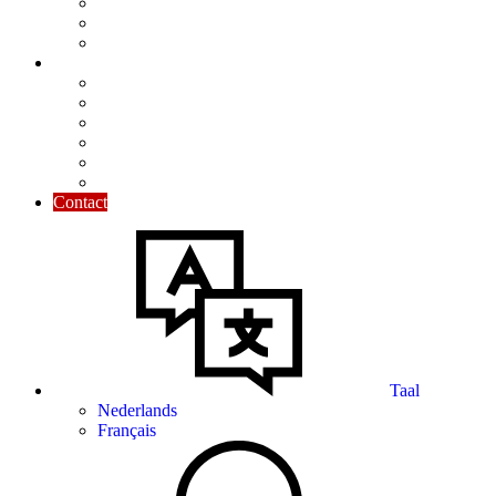
Nieuwsbrief
Praktisch toegelicht
Maandelijkse focus
Tools & Tips
Kalender
Modellen
Rekentools
Nuttige cijfers
De Ondernemersgids
Nuttige links
Contact
Taal
Nederlands
Français