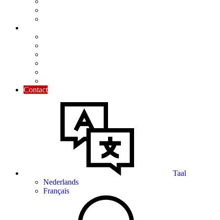
Nieuwsbrief
Praktisch toegelicht
Maandelijkse focus
Tools & Tips
Kalender
Modellen
Rekentools
Nuttige cijfers
De Ondernemersgids
Nuttige links
Contact
Taal
Nederlands
Français