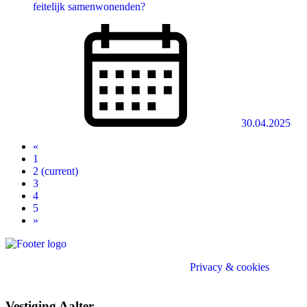
feitelijk samenwonenden?
30.04.2025
«
1
2
(current)
3
4
5
»
Divo (e)Accountant - Belastingconsulent |
Privacy & cookies
Privacy & cookies
Vestiging Aalter