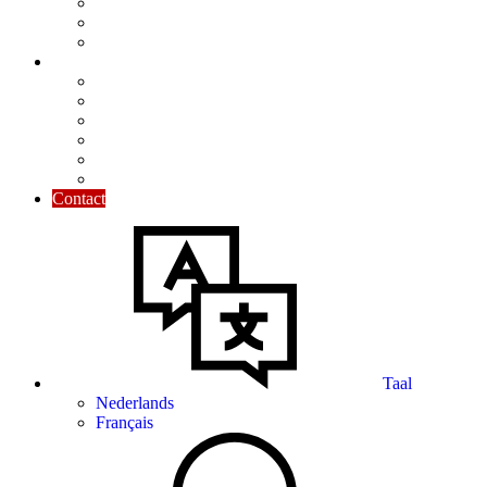
Nieuwsbrief
Praktisch toegelicht
Maandelijkse focus
Tools & Tips
Kalender
Modellen
Rekentools
Nuttige cijfers
De Ondernemersgids
Nuttige links
Contact
Taal
Nederlands
Français